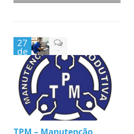
27
de
-
dezembro
de
2017
TPM – Manutenção