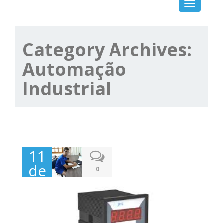
Toggle
navigation
Category Archives:
Automação
Industrial
11
de
0
maio
de
2026