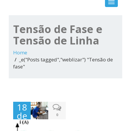
Toggle
navigation
Tensão de Fase e
Tensão de Linha
Home
_e("Posts tagged","weblizar") "Tensão de
fase"
18
de
0
setembro