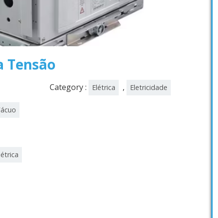
ta Tensão
Category :
,
Elétrica
Eletricidade
Vácuo
létrica