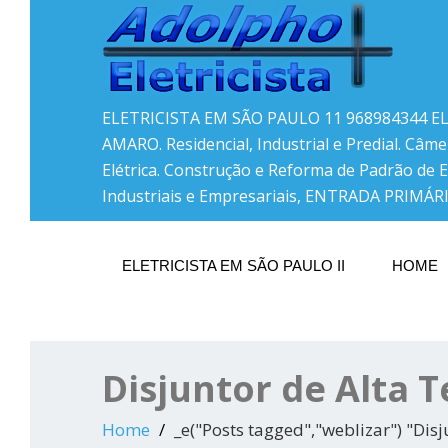
ELETRICISTA EM SÃO PAULO 11 968984344 E
AMARO. Residencial, Industrial e Predial. Câme
Elétrica. Construção e Reforma de Padrão de 
Industriais e Empresariais, ENTRADA PRIMÁRI
ELETRICISTA EM SÃO PAULO II
HOME
Disjuntor de Alta 
Home
_e("Posts tagged","weblizar") "Disj