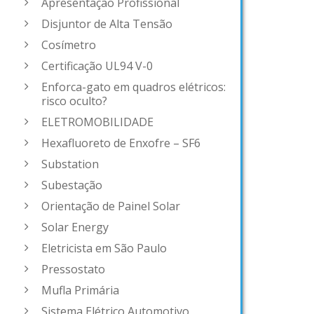
Apresentação Profissional
Disjuntor de Alta Tensão
Cosímetro
Certificação UL94 V-0
Enforca-gato em quadros elétricos:
risco oculto?
ELETROMOBILIDADE
Hexafluoreto de Enxofre – SF6
Substation
Subestação
Orientação de Painel Solar
Solar Energy
Eletricista em São Paulo
Pressostato
Mufla Primária
Sistema Elétrico Automotivo