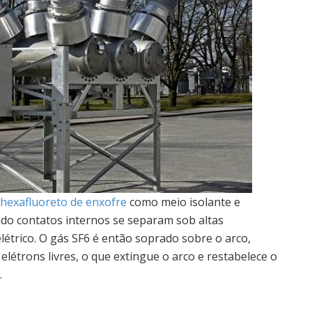
hexafluoreto de enxofre
como meio isolante e
ando contatos internos se separam sob altas
létrico. O gás SF6 é então soprado sobre o arco,
létrons livres, o que extingue o arco e restabelece o
.