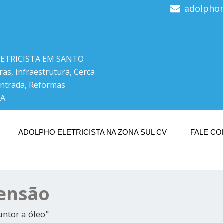
adolpho
LETRICISTA EM SANTO
ras, Infraestrutura, Cerca
Entrada, Reformas
A.
ADOLPHO ELETRICISTA NA ZONA SUL CV
FALE C
Tensão
untor a óleo"